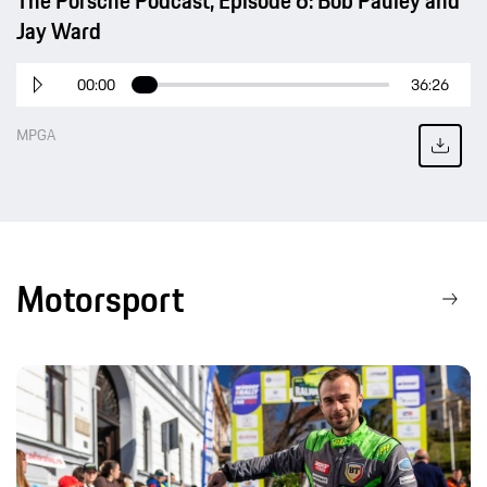
The Porsche Podcast, Episode 6: Bob Pauley and
Jay Ward
00:00
36:26
MPGA
Motorsport