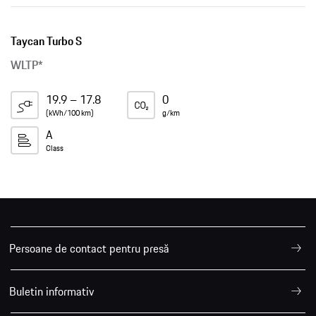
Taycan Turbo S
WLTP*
19.9 – 17.8
0
(kWh/100 km)
g/km
A
Class
Persoane de contact pentru presă
Buletin informativ