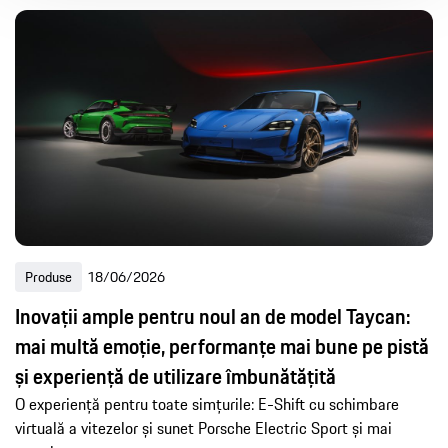
Articol
Comunicat de presă
Fotografii
Clipuri video
Conținut la nivel global
Tehnică
Istorie
Sport
Produse
Scenă & pasiune
Digital
Sustenabilitate
Compania
Motorsport
Produse
18/06/2026
Conținut la nivel global
Inovații ample pentru noul an de model Taycan:
-
Ultimele 24h
mai multă emoție, performanțe mai bune pe pistă
Ultimele 7 zile
Ultimele 30 zile
Ultimul an
și experiență de utilizare îmbunătățită
O experiență pentru toate simțurile: E-Shift cu schimbare
virtuală a vitezelor și sunet Porsche Electric Sport și mai