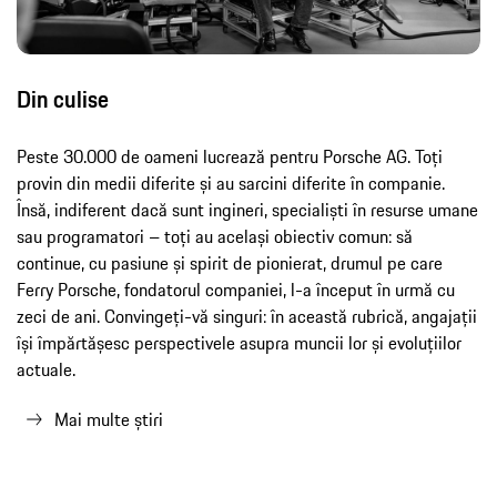
Din culise
Peste 30.000 de oameni lucrează pentru Porsche AG. Toți
provin din medii diferite și au sarcini diferite în companie.
Însă, indiferent dacă sunt ingineri, specialiști în resurse umane
sau programatori – toți au același obiectiv comun: să
continue, cu pasiune și spirit de pionierat, drumul pe care
Ferry Porsche, fondatorul companiei, l-a început în urmă cu
zeci de ani. Convingeți-vă singuri: în această rubrică, angajații
își împărtășesc perspectivele asupra muncii lor și evoluțiilor
actuale.
Mai multe știri