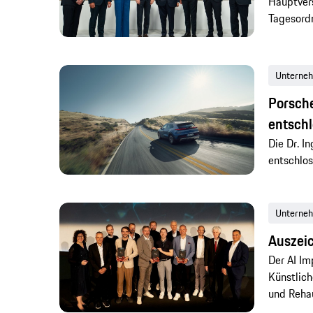
Hauptver
Tagesord
Unterne
Porsche
entschl
Die Dr. I
entschlos
Unterne
Auszeic
Der AI Im
Künstlich
und Reha