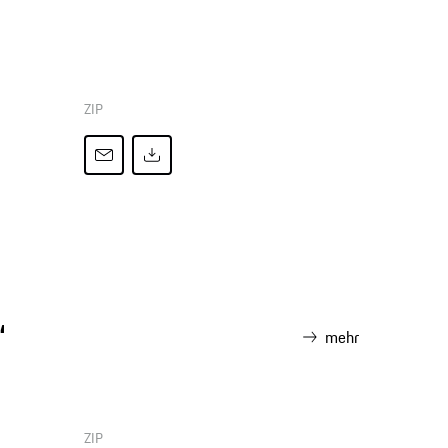
ZIP
“
mehr
ZIP