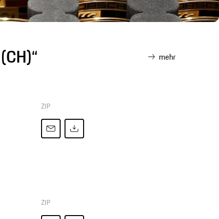
 (CH)“
mehr
ZIP
ZIP