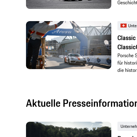
Geschich
Unte
Classic
Classi
Porsche S
für histo
die histo
Aktuelle Presseinformatio
Unterne