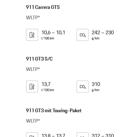
911 Carrera GTS
WLTP*
10,6 – 10,1
242 – 230
l/100 km
g/km
911 GT3 S/C
WLTP*
13,7
310
l/100 km
g/km
911 GT3 mit Touring-Paket
WLTP*
13,8 – 13,7
312 – 310