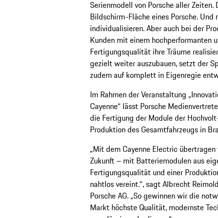
Serienmodell von Porsche aller Zeiten. 
Bildschirm-Fläche eines Porsche. Und 
individualisieren. Aber auch bei der P
Kunden mit einem hochperformanten u
Fertigungsqualität ihre Träume realis
gezielt weiter auszubauen, setzt der S
zudem auf komplett in Eigenregie entw
Im Rahmen der Veranstaltung „Innovati
Cayenne“ lässt Porsche Medienvertreter
die Fertigung der Module der Hochvolt-
Produktion des Gesamtfahrzeugs in Brat
„Mit dem Cayenne Electric übertragen 
Zukunft – mit Batteriemodulen aus eig
Fertigungsqualität und einer Produktion
nahtlos vereint.“, sagt Albrecht Reimol
Porsche AG. „So gewinnen wir die notwe
Markt höchste Qualität, modernste Tec