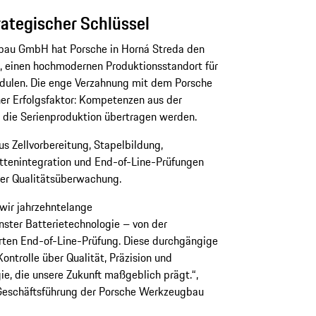
rategischer Schlüssel
au GmbH hat Porsche in Horná Streda den
, einen hochmodernen Produktionsstandort für
odulen. Die enge Verzahnung mit dem Porsche
er Erfolgsfaktor: Kompetenzen aus der
n die Serienproduktion übertragen werden.
us Zellvorbereitung, Stapelbildung,
ttenintegration und End-of-Line-Prüfungen
ger Qualitätsüberwachung.
wir jahrzehntelange
nster Batterietechnologie – von der
erten End-of-Line-Prüfung. Diese durchgängige
ontrolle über Qualität, Präzision und
ie, die unsere Zukunft maßgeblich prägt.“,
 Geschäftsführung der Porsche Werkzeugbau