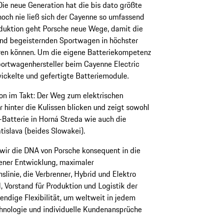
Die neue Generation hat die bis dato größte
noch nie ließ sich der Cayenne so umfassend
roduktion geht Porsche neue Wege, damit die
nd begeisternden Sportwagen in höchster
ieren können. Um die eigene Batteriekompetenz
portwagenhersteller beim Cayenne Electric
ickelte und gefertigte Batteriemodule.
on im Takt: Der Weg zum elektrischen
 hinter die Kulissen blicken und zeigt sowohl
Batterie in Horná Streda wie auch die
islava (beides Slowakei).
wir die DNA von Porsche konsequent in die
ener Entwicklung, maximaler
slinie, die Verbrenner, Hybrid und Elektro
d, Vorstand für Produktion und Logistik der
ndige Flexibilität, um weltweit in jedem
hnologie und individuelle Kundenansprüche