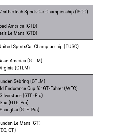
 WeatherTech SportsCar Championship (ISCC)
 Road America (GTD)
Petit Le Mans (GTD)
r United SportsCar Championship (TUSC)
 Road America (GTLM)
Virginia (GTLM)
Stunden Sebring (GTLM)
rld Endurance Cup für GT-Fahrer (WEC)
Silverstone (GTE-Pro)
 Spa (GTE-Pro)
 Shanghai (GTE-Pro)
Stunden Le Mans (GT)
WEC, GT)