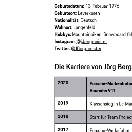
Geburtsdatum:
13. Februar 1976
Geburtsort:
Leverkusen
Nationalität:
Deutsch
Wohnort:
Langenfeld
Hobbys:
Mountainbiken, Snowboard fah
Instagram:
@j.bergmeister
Twitter:
@JBergmeister
Die Karriere von Jörg Ber
2020
Porsche-Markenbotsch
Baureihe 911
2019
Klassensieg in Le Ma
2018
Start für Team Proje
2017
Porsche-Werksfahrer