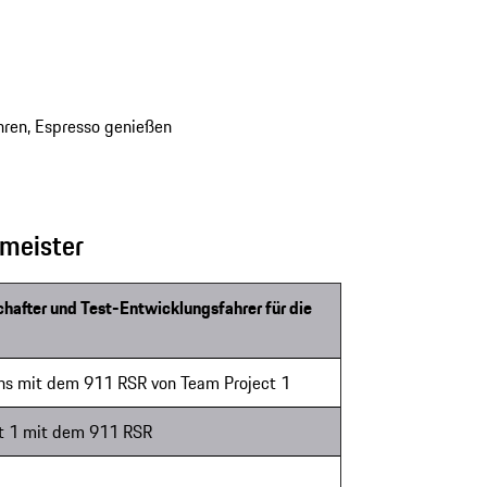
ren, Espresso genießen
gmeister
after und Test-Entwicklungsfahrer für die
ns mit dem 911 RSR von Team Project 1
ct 1 mit dem 911 RSR