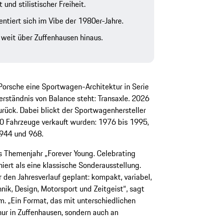
und stilistischer Freiheit.
tiert sich im Vibe der 1980er-Jahre.
 weit über Zuffenhausen hinaus.
 Porsche eine Sportwagen-Architektur in Serie
Verständnis von Balance steht: Transaxle. 2026
urück. Dabei blickt der Sportwagenhersteller
00 Fahrzeuge verkauft wurden: 1976 bis 1995,
 944 und 968.
as Themenjahr „Forever Young. Celebrating
iert als eine klassische Sonderausstellung.
 den Jahresverlauf geplant: kompakt, variabel,
ik, Design, Motorsport und Zeitgeist“, sagt
m. „Ein Format, das mit unterschiedlichen
nur in Zuffenhausen, sondern auch an