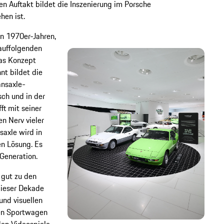
n Auftakt bildet die Inszenierung im Porsche
hen ist.
n 1970er-Jahren,
rauffolgenden
das Konzept
nt bildet die
ansaxle-
sch und in der
ft mit seiner
n Nerv vieler
saxle wird in
en Lösung. Es
Generation.
gut zu den
dieser Dekade
und visuellen
en Sportwagen