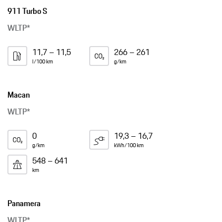
911 Turbo S
WLTP*
11,7 – 11,5
266 – 261
l/100 km
g/km
Macan
WLTP*
0
19,3 – 16,7
g/km
kWh/100 km
548 – 641
km
Panamera
WLTP*