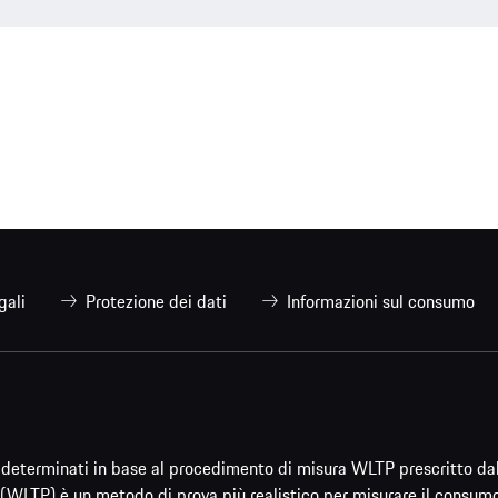
gali
Protezione dei dati
Informazioni sul consumo
ti determinati in base al procedimento di misura WLTP prescritto da
(WLTP) è un metodo di prova più realistico per misurare il consumo d