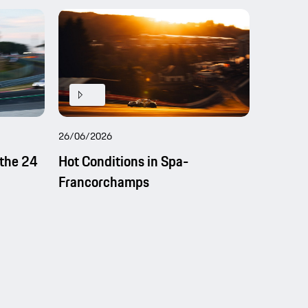
26/06/2026
26/06/20
the 24
Hot Conditions in Spa-
Spa 24h
Francorchamps
centre