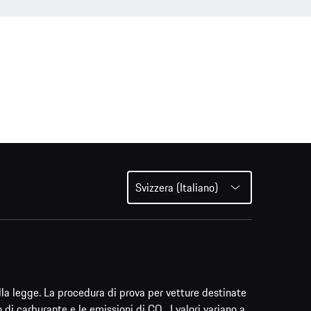
Svizzera (Italiano)
lla legge. La procedura di prova per vetture destinate
i carburante e le emissioni di CO₂. I valori variano a