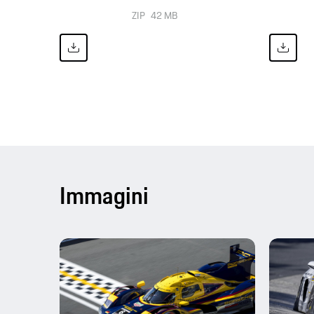
ZIP
42 MB
Immagini