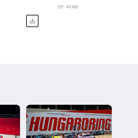
ZIP
43 MB