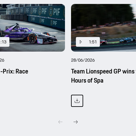
1:13
1:51
26
28/06/2026
-Prix: Race
Team Lionspeed GP wins 
Hours of Spa