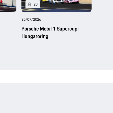
23
25
25/07/2026
25/07/20
Porsche Mobil 1 Supercup:
Tokyo E
Hungaroring