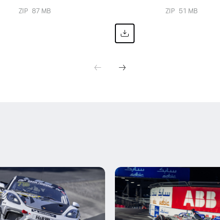
ZIP
87 MB
ZIP
51 MB