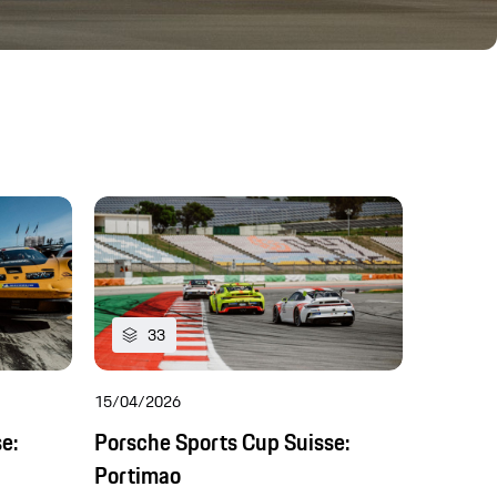
33
19
15/04/2026
01/04/20
e:
Porsche Sports Cup Suisse:
Porsche
Portimao
Antepri