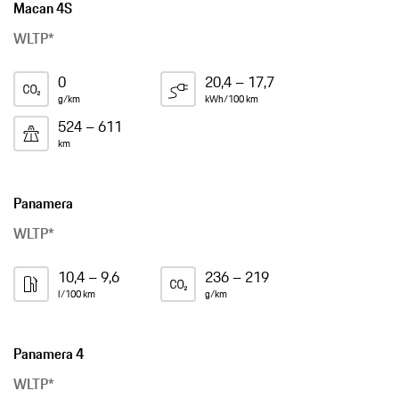
Macan 4S
WLTP*
0
20,4 – 17,7
g/km
kWh/100 km
524 – 611
km
Panamera
WLTP*
10,4 – 9,6
236 – 219
l/100 km
g/km
Panamera 4
WLTP*