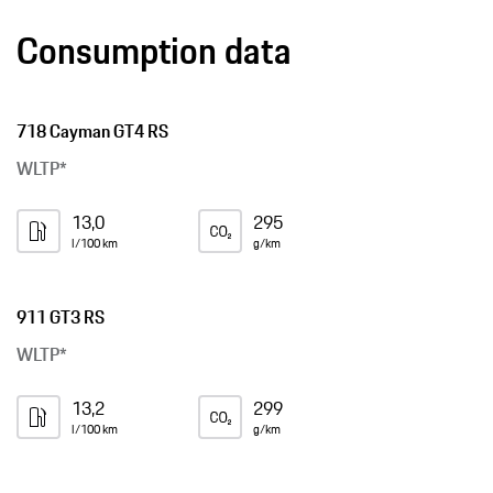
Consumption data
718 Cayman GT4 RS
WLTP*
13,0
295
l/100 km
g/km
911 GT3 RS
WLTP*
13,2
299
l/100 km
g/km