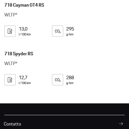
718 Cayman GT4 RS
WLTP*
13,0
295
l/100 km
g/km
718 Spyder RS
WLTP*
12,7
288
l/100 km
g/km
Contatto